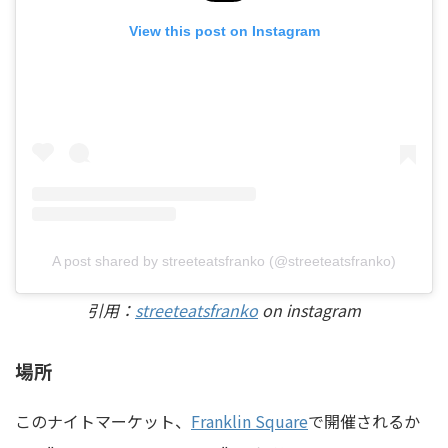
View this post on Instagram
A post shared by streeteatsfranko (@streeteatsfranko)
引用：
streeteatsfranko
on instagram
場所
このナイトマーケット、
Franklin Square
で開催されるか