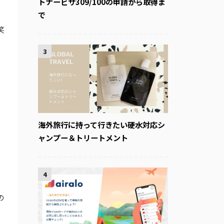
トナービザ309/100の申請から取得ま
で
笑
3
海外旅行に持って行きたい硬水対応シ
ャンプー＆トリートメント
4
の