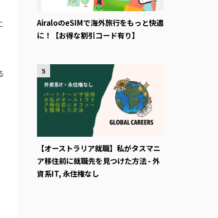
AiraloのeSIMで海外旅行をもっと快適
に
に！【お得な割引コード有り】
5
る
【オーストラリア就職】私がタスマニ
ア移住前に就職先を見つけた方法 - 外
資系IT, 永住権なし