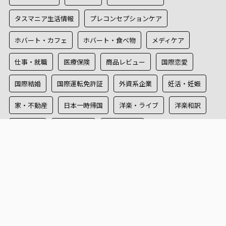
タスマニア生活情報
プレコンセプションケア
ホバート・カフェ
ホバート・食べ物
メディケア
仕事・就職
医療保険
商品レビュー
国際恋愛
国際結婚
国際運転免許証
外資系企業
妊活・妊娠
家・不動産
日本一時帰国
洋楽・ライブ
洋楽和訳
海外旅行
犯罪証明書
遠距離恋愛
ブログランキング